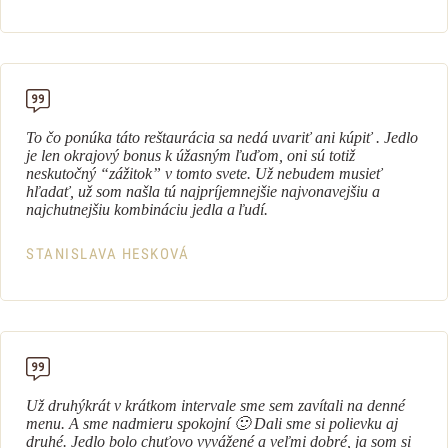
To čo ponúka táto reštaurácia sa nedá uvariť ani kúpiť . Jedlo
je len okrajový bonus k úžasným ľuďom, oni sú totiž
neskutočný “zážitok” v tomto svete. Už nebudem musieť
hľadať, už som našla tú najpríjemnejšie najvonavejšiu a
najchutnejšiu kombináciu jedla a ľudí.
STANISLAVA HESKOVÁ
Už druhýkrát v krátkom interval
e
sme sem zavítali na denné
menu. A sme nadmieru spokojní 🙂 Dali sme si polievku aj
druhé. Jedlo bolo chuťovo vyvážené a veľmi dobré, ja som si