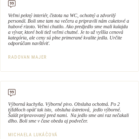
Veľmi pekný interiér, čistota na WC, ochotný a zdvorilý
personál. Boli sme tam na večeru a pripravili nám cuketové a
hubové rizoto. Veľmi chutilo. Ako predjedlo sme mali kulajdu
a vývar, ktoré boli tiež veľmi chutné. Je to už vyššia cenová
kategória, ale ceny sú plne primerané kvalite jedla. Určite
odporúčam navštíviť.
RADOVAN MAJER
Výborná kuchyňa. Výborné pivo. Obsluha ochotná. Po 2
týždňoch opäť tak isto, obsluha ústretová, jedlo výborné.
Šalát pripravovaný pred nami. Na jedlo sme ani raz nečakali
dlho. Boli sme v čase obedu aj podvečer.
MICHAELA LUKÁČOVÁ