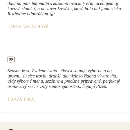
dala na pitie limonádu s kúskami ovocia (veľmi oceňujem aj
kovovú slamku) a na záver kávičku, ktorá bola tiež fantastická.
Rozhodne odporúčam 🙂
JANKA VALACHOVÁ
Season je vo Zvolene istota.. človek sa naje výborne a na
úrovni.. sú sice trochu drahší, ale nieje to žiadna vývarovňa..
vždy výborné menu, sezónne a precízne pripravené, perfektný
usmievavý servis vždy samozrejmosťou.. čapujú Plzeň.
TOMÁŠ FIGA