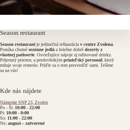
Season restaurant
Season restaurant
je jedinečná reštaurácia
v centre Zvolena
.
Ponúka chutné
sezónne jedlá
a hriešne dobré
dezerty z
vlastnej patisserie
. Osviežujúce nápoje aj rafinované drinky.
Príjemný priestor, a predovšetkým
priateľský personál
, ktorý
miluje svoje remeslo. Príďte sa o tom presvedčiť sami. Tešíme
sa na vás!
Kde nás nájdete
Námestie SNP 23, Zvolen
Po - Št:
10:00 - 22:00
Pi:
10:00 - 0:00
So:
11:00 - 22:00
Ne:
august – zatvorené