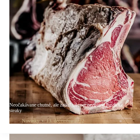
Neočakávane chutné, ale zatiaľ takmer neznáme Pavlické
steaky
Novinky
13. decembra 2022