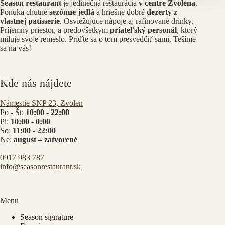
Season restaurant
je jedinečná reštaurácia
v centre Zvolena
.
Ponúka chutné
sezónne jedlá
a hriešne dobré
dezerty z
vlastnej patisserie
. Osviežujúce nápoje aj rafinované drinky.
Príjemný priestor, a predovšetkým
priateľský personál
, ktorý
miluje svoje remeslo. Príďte sa o tom presvedčiť sami. Tešíme
sa na vás!
Kde nás nájdete
Námestie SNP 23, Zvolen
Po - Št:
10:00 - 22:00
Pi:
10:00 - 0:00
So:
11:00 - 22:00
Ne:
august – zatvorené
0917 983 787
info@seasonrestaurant.sk
Menu
Season signature