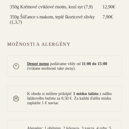
350g Krémové cviklové risotto, kozí syr (7,9)
12,90€
350g Šúľance s makom, teplé škoricové slivky
7,90€
(1,3,7)
MOŽNOSTI A ALERGÉNY
Denné menu
podávame vždy od
11:00 do 15:00
(vrátane možnosti take away).
K obedu si môžete prikúpiť
1 misku šalátu
z nášho
šalátového bufetu za 0,50 €. Za každú ďalšiu misku
zaplatíte 1 € naviac.
Alergény: 1 obilniny, 2 kôrovce, 3 vajcia, 4 ryby, 5