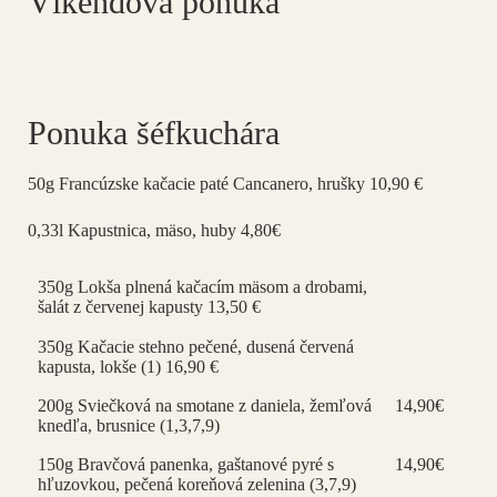
Víkendová ponuka
Ponuka šéfkuchára
50g Francúzske kačacie paté Cancanero, hrušky 10,90 €
0,33l Kapustnica, mäso, huby 4,80€
350g Lokša plnená kačacím mäsom a drobami,
šalát z červenej kapusty 13,50 €
350g Kačacie stehno pečené, dusená červená
kapusta, lokše (1) 16,90 €
200g Sviečková na smotane z daniela, žemľová
14,90€
knedľa, brusnice (1,3,7,9)
150g Bravčová panenka, gaštanové pyré s
14,90€
hľuzovkou, pečená koreňová zelenina (3,7,9)