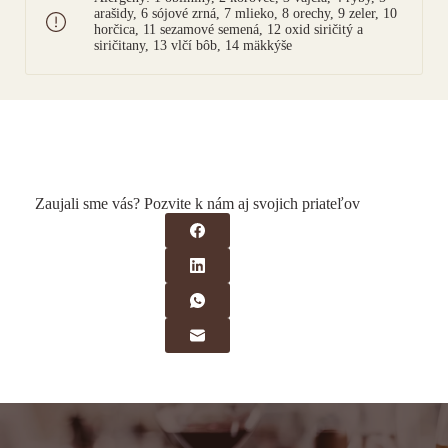
arašidy, 6 sójové zrná, 7 mlieko, 8 orechy, 9 zeler, 10
horčica, 11 sezamové semená, 12 oxid siričitý a
siričitany, 13 vlčí bôb, 14 mäkkýše
Zaujali sme vás? Pozvite k nám aj svojich priateľov