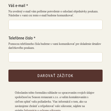
Váš e-mail
*
Na uvedený e-mail vám pošleme potvrdenie o odoslaní objednávky poukazu.
Následne s vami cez tento e-mail budeme komunikovať.
Telefónne číslo
*
Pomocou telefónneho čísla budeme s vami komunikovať pre doladenie detailov
darčekového poukazu.
DAROVAŤ ZÁŽITOK
Odoslaním tohto formulára súhlasíte so spracovaním svojich údajov
spoločnosťou Season restaurant s.r.o. a vašim kontaktovaním s
cieľom splniť vašu požiadavku. Viac informácií o tom, ako sa
zaväzujeme chrániť a rešpektovať vaše súkromie, nájdete na
stránke
Informácie o ochrane súkromia
.