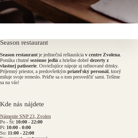
Season restaurant
Season restaurant
je jedinečná reštaurácia
v centre Zvolena
.
Ponúka chutné
sezónne jedlá
a hriešne dobré
dezerty z
vlastnej patisserie
. Osviežujúce nápoje aj rafinované drinky.
Príjemný priestor, a predovšetkým
priateľský personál
, ktorý
miluje svoje remeslo. Príďte sa o tom presvedčiť sami. Tešíme
sa na vás!
Kde nás nájdete
Námestie SNP 23, Zvolen
Po - Št:
10:00 - 22:00
Pi:
10:00 - 0:00
So:
11:00 - 22:00