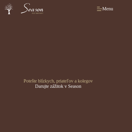
Skip
to
Menu
content
Potešte blízkych, priateľov a kolegov
Darujte zážitok v Season