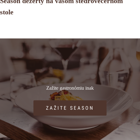
Season dezerty na vašom štedrovečernom
stole
Zažite gastronómiu inak
ZAŽITE SEASON