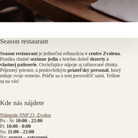
Season restaurant
Season restaurant
je jedinečná reštaurácia
v centre Zvolena
.
Ponúka chutné
sezónne jedlá
a hriešne dobré
dezerty z
vlastnej patisserie
. Osviežujúce nápoje aj rafinované drinky.
Príjemný priestor, a predovšetkým
priateľský personál
, ktorý
miluje svoje remeslo. Príďte sa o tom presvedčiť sami. Tešíme
sa na vás!
Kde nás nájdete
Námestie SNP 23, Zvolen
Po - Št:
10:00 - 22:00
Pi:
10:00 - 0:00
So:
11:00 - 22:00
Ne:
august – zatvorené